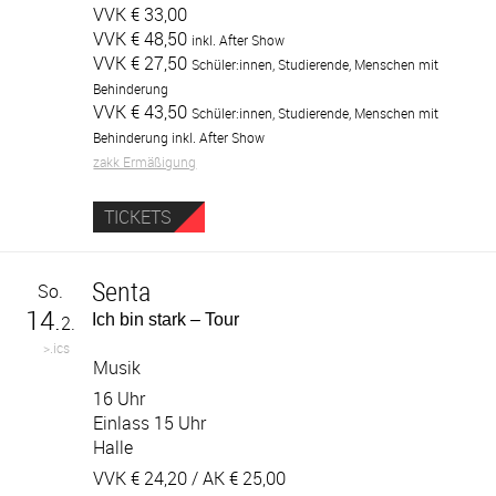
VVK €
33,00
VVK €
48,50
inkl. After Show
VVK €
27,50
Schüler:innen, Studierende, Menschen mit
Behinderung
VVK €
43,50
Schüler:innen, Studierende, Menschen mit
Behinderung inkl. After Show
zakk Ermäßigung
TICKETS
Senta
So.
14.
Ich bin stark – Tour
2.
>.ics
Musik
16 Uhr
Einlass 15 Uhr
Halle
VVK €
24,20
/ AK €
25,00