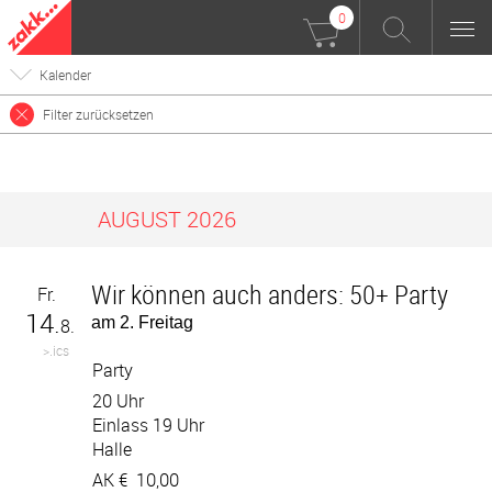
0
Kalender
Filter zurücksetzen
AUGUST 2026
Wir können auch anders: 50+ Party
Fr.
14.
am 2. Freitag
8.
>.ics
Party
20 Uhr
Einlass 19 Uhr
Halle
AK €
10,00