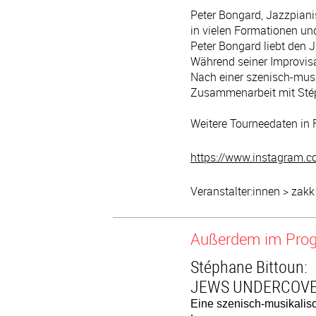
Peter Bongard, Jazzpianis
in vielen Formationen und
Peter Bongard liebt den J
Während seiner Improvisa
Nach einer szenisch-musi
Zusammenarbeit mit Stép
Weitere Tourneedaten in 
https://www.instagram.c
Veranstalter:innen > zakk
Außerdem im Pr
Stéphane Bittoun:
JEWS UNDERCOV
Eine szenisch-musikalis