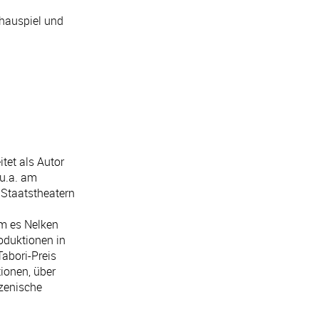
chauspiel und
tet als Autor
 u.a. am
Staatstheatern
em es Nelken
oduktionen in
Tabori-Preis
ionen, über
szenische