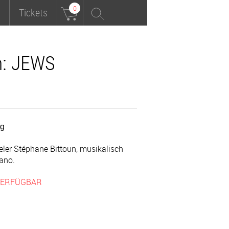
0
Tickets
n: JEWS
ng
ler Stéphane Bittoun, musikalisch
ano.
 VERFÜGBAR