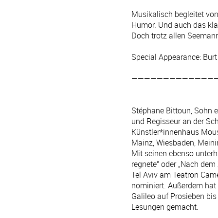
Musikalisch begleitet vo
Humor. Und auch das klan
Doch trotz allen Seemann
Special Appearance: Burt
—————————————
Stéphane Bittoun, Sohn ei
und Regisseur an der Schn
Künstler*innenhaus Mous
Mainz, Wiesbaden, Meini
Mit seinen ebenso unterh
regnete“ oder „Nach dem Z
Tel Aviv am Teatron Came
nominiert. Außerdem hat 
Galileo auf Prosieben bis
Lesungen gemacht.