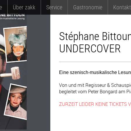
e
Über zakk
Service
Gastronomie
Kontakt
Stéphane Bittou
UNDERCOVER
Eine szenisch-musikalische Lesu
Von und mit Regisseur & Schauspie
begleitet vom Peter Bongard am Pi
ZURZEIT LEIDER KEINE TICKETS