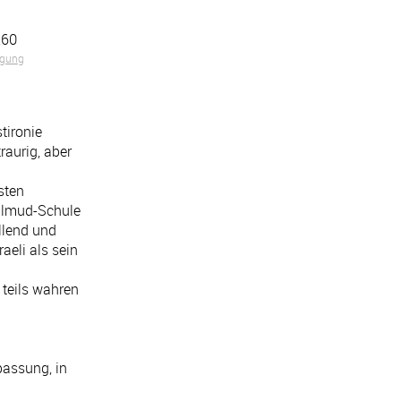
,60
igung
tironie
aurig, aber
sten
Talmud-Schule
llend und
eli als sein
, teils wahren
passung, in