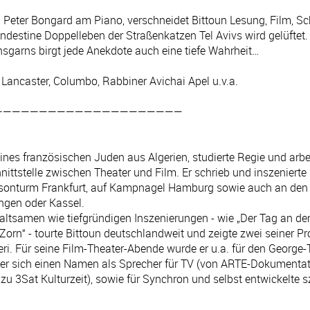
n Peter Bongard am Piano, verschneidet Bittoun Lesung, Film, S
destine Doppelleben der Straßenkatzen Tel Avivs wird gelüftet.
sgarns birgt jede Anekdote auch eine tiefe Wahrheit…
 Lancaster, Columbo, Rabbiner Avichai Apel u.v.a.
—————————————————————
nes französischen Juden aus Algerien, studierte Regie und arbei
ittstelle zwischen Theater und Film. Er schrieb und inszenierte
onturm Frankfurt, auf Kampnagel Hamburg sowie auch an den 
ngen oder Kassel.
altsamen wie tiefgründigen Inszenierungen - wie „Der Tag an d
orn“ - tourte Bittoun deutschlandweit und zeigte zwei seiner Pr
ri. Für seine Film-Theater-Abende wurde er u.a. für den George-
er sich einen Namen als Sprecher für TV (von ARTE-Dokumentat
 zu 3Sat Kulturzeit), sowie für Synchron und selbst entwickelte 