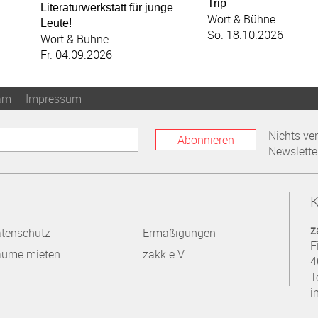
Trip
Literaturwerkstatt für junge
Wort & Bühne
Leute!
So. 18.10.2026
Wort & Bühne
Fr. 04.09.2026
am
Impressum
Nichts ve
Abonnieren
Newslette
K
z
tenschutz
Ermäßigungen
F
ume mieten
zakk e.V.
4
T
i