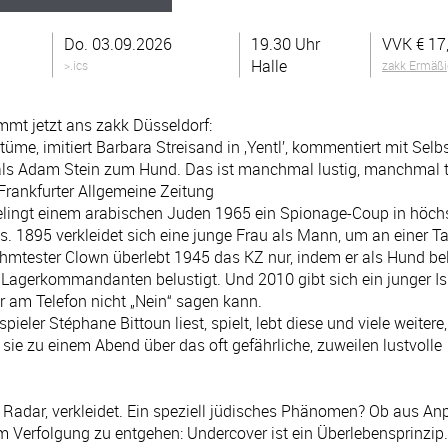
Do. 03.09.2026
19.30 Uhr
VVK €
17
Halle
>.ics
zakk Ermäß
mmt jetzt ans zakk Düsseldorf:
tüme, imitiert Barbara Streisand in ‚Yentl’, kommentiert mit Selbs
als Adam Stein zum Hund. Das ist manchmal lustig, manchmal tr
Frankfurter Allgemeine Zeitung
 gelingt einem arabischen Juden 1965 ein Spionage-Coup in höch
s. 1895 verkleidet sich eine junge Frau als Mann, um an einer 
rühmtester Clown überlebt 1945 das KZ nur, indem er als Hund be
gerkommandanten belustigt. Und 2010 gibt sich ein junger Isra
er am Telefon nicht „Nein“ sagen kann.
ieler Stéphane Bittoun liest, spielt, lebt diese und viele weitere
sie zu einem Abend über das oft gefährliche, zuweilen lustvolle
Radar, verkleidet. Ein speziell jüdisches Phänomen? Ob aus An
 Verfolgung zu entgehen: Undercover ist ein Überlebensprinzip.