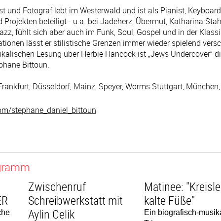
t und Fotograf lebt im Westerwald und ist als Pianist, Keyboar
 Projekten beteiligt - u.a. bei Jadeherz, Übermut, Katharina Stah
azz, fühlt sich aber auch im Funk, Soul, Gospel und in der Klassi
tionen lässt er stilistische Grenzen immer wieder spielend ve
kalischen Lesung über Herbie Hancock ist „Jews Undercover“ di
hane Bittoun.
Frankfurt, Düsseldorf, Mainz, Speyer, Worms Stuttgart, München,
om/stephane_daniel_bittoun
ogramm
Zwischenruf
Matinee: "Kreisle
ER
Schreibwerkstatt mit
kalte Füße"
Aylin Celik
che
Ein biografisch-musik