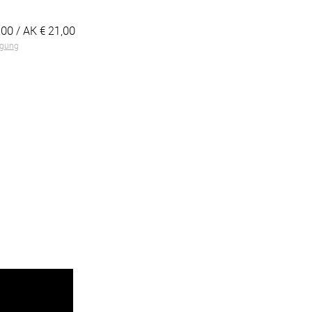
,00
/ AK €
21,00
igung