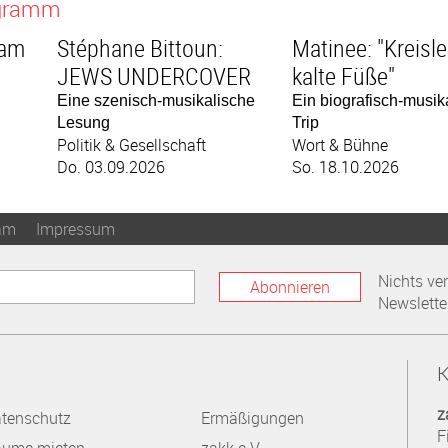
ogramm
lam
Stéphane Bittoun:
Matinee: "Kreisle
JEWS UNDERCOVER
kalte Füße"
Eine szenisch-musikalische
Ein biografisch-musik
Lesung
Trip
Politik & Gesellschaft
Wort & Bühne
Do. 03.09.2026
So. 18.10.2026
am
Impressum
Nichts ve
Abonnieren
Newslette
K
z
tenschutz
Ermäßigungen
F