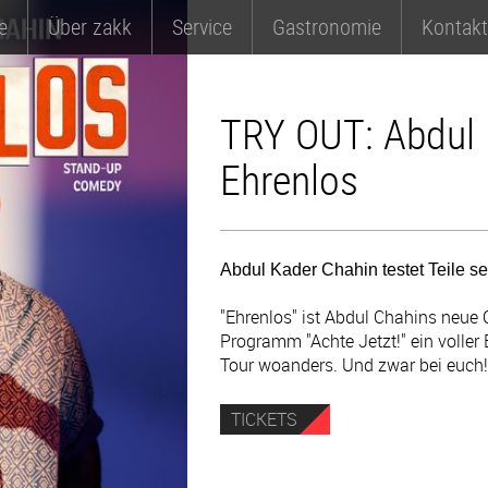
e
Über zakk
Service
Gastronomie
Kontakt
TRY OUT: Abdul 
Ehrenlos
Abdul Kader Chahin testet Teile 
"Ehrenlos" ist Abdul Chahins neu
Programm "Achte Jetzt!" ein voller 
Tour woanders. Und zwar bei euch!
TICKETS