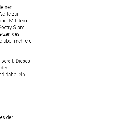
leinen
Worte zur
 mit. Mit dem
Poetry Slam:
Herzen des
so über mehrere
bereit. Dieses
 der
nd dabei ein
es der