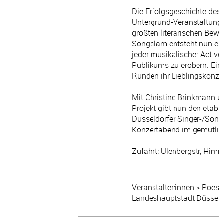
Die Erfolgsgeschichte de
Untergrund-Veranstaltung
größten literarischen Be
Songslam entsteht nun ein
jeder musikalischer Act v
Publikums zu erobern. Ein
Runden ihr Lieblingskon
Mit Christine Brinkmann u
Projekt gibt nun den eta
Düsseldorfer Singer-/Song
Konzertabend im gemütl
Zufahrt: Ulenbergstr, Hi
Veranstalter:innen > Poes
Landeshauptstadt Düsse