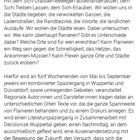
mit dem Sich-Draußen-Bewegen auseinandersetzen, dem
Sich-Treiben-Lassen, dem Sich-Erlauben. Wir wollen uns in
die Städte begeben, die verwinkelten Gassen, die
Ladenstraßen, die Randbezirke, die Vororte, die ländlichen
Ausläufe. Wir wollen die Städte lesen. Dabei untersuchen
wir: Wer kann überhaupt flanieren? Gibt es Unterschiede
dabei? Welche Orte sind für wen erreichbar? Kann Flanieren
ein Weg sein gegen die Schnelligkeit, das Hetzen, das
Ankommen-Müssen? Kann Flexen ganze Orte und Städte
zurück erobern?
Hierfür wird an fünf Wochenenden von Mai bis September
jeweils ein kombinierter Spaziergang in Wuppertal und
Düsseldorf, sowie umliegenden Gebieten, veranstaltet.
Regionale Autor:innen und Darsteller:innen tragen dabei an
unterschiedlichen Orten Texte vor, die die ganze Spannweite
von Flanieren behandeln und zu einem Diskurs anregen. Es
wird einen Literaturspaziergang in Zusammenarbeit mit
Decolonize Wuppertal geben, einen Nachmittag, an dem
ausschließlich geflext wird, eine Auseinandersetzung mit
der Bewegung der Zukunft, den Versuch, dass sich die