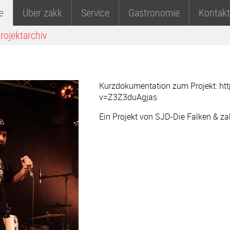
e
Über zakk
Service
Gastronomie
Kontakt
rojektarchiv
Kurzdokumentation zum Projekt: ht
v=Z3Z3duAgjas
Ein Projekt von SJD-Die Falken & za