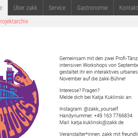
e
Über zakk
Service
Gastronomie
Kontakt
rojektarchiv
Gemeinsam mit den zwei Profi-Tänze
intensiven Workshops von Septemb
gestaltet ihr ein interaktives urban
November auf die zakk-Bühne!
Interesse? Fragen?
Melde dich bei Katja Kuklinski an:
Instagram: @zakk_yourself
Handynummer: +49 163 7766834
Mail: katja.kuklinski@zakk.de
Veranstalter*innen: zakk mit freundl