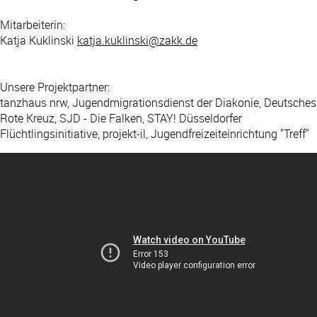
Mitarbeiterin:
Katja Kuklinski
katja.kuklinski@zakk.de
Unsere Projektpartner:
tanzhaus nrw, Jugendmigrationsdienst der Diakonie, Deutsches
Rote Kreuz, SJD - Die Falken, STAY! Düsseldorfer
Flüchtlingsinitiative, projekt-il, Jugendfreizeiteinrichtung "Treff"