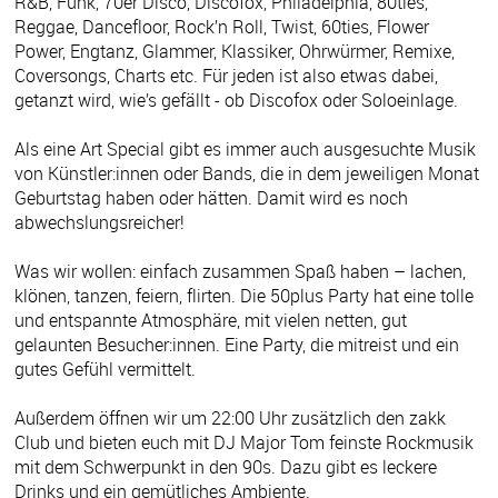
R&B, Funk, 70er Disco, Discofox, Philadelphia, 80ties,
Reggae, Dancefloor, Rock’n Roll, Twist, 60ties, Flower
Power, Engtanz, Glammer, Klassiker, Ohrwürmer, Remixe,
Coversongs, Charts etc. Für jeden ist also etwas dabei,
getanzt wird, wie’s gefällt - ob Discofox oder Soloeinlage.
Als eine Art Special gibt es immer auch ausgesuchte Musik
von Künstler:innen oder Bands, die in dem jeweiligen Monat
Geburtstag haben oder hätten. Damit wird es noch
abwechslungsreicher!
Was wir wollen: einfach zusammen Spaß haben – lachen,
klönen, tanzen, feiern, flirten. Die 50plus Party hat eine tolle
und entspannte Atmosphäre, mit vielen netten, gut
gelaunten Besucher:innen. Eine Party, die mitreist und ein
gutes Gefühl vermittelt.
Außerdem öffnen wir um 22:00 Uhr zusätzlich den zakk
Club und bieten euch mit DJ Major Tom feinste Rockmusik
mit dem Schwerpunkt in den 90s. Dazu gibt es leckere
Drinks und ein gemütliches Ambiente.