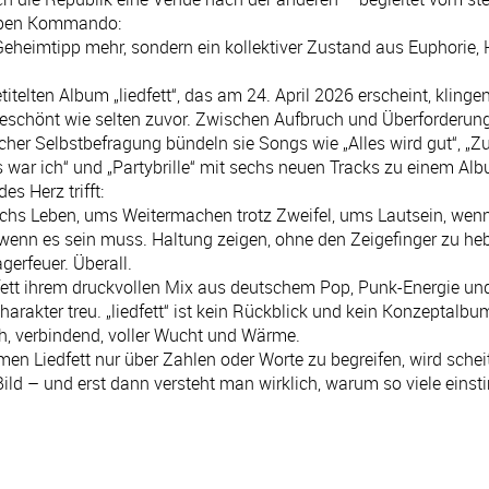
ppen Kommando:
 Geheimtipp mehr, sondern ein kollektiver Zustand aus Euphorie,
itelten Album „liedfett“, das am 24. April 2026 erscheint, klingen
geschönt wie selten zuvor. Zwischen Aufbruch und Überforderun
cher Selbstbefragung bündeln sie Songs wie „Alles wird gut“, „Zu
 war ich“ und „Partybrille“ mit sechs neuen Tracks zu einem Al
es Herz trifft:
chs Leben, ums Weitermachen trotz Zweifel, ums Lautsein, wenn 
 wenn es sein muss. Haltung zeigen, ohne den Zeigefinger zu he
erfeuer. Überall.
fett ihrem druckvollen Mix aus deutschem Pop, Punk-Energie un
rakter treu. „liedfett“ ist kein Rückblick und kein Konzeptalbu
, verbindend, voller Wucht und Wärme.
n Liedfett nur über Zahlen oder Worte zu begreifen, wird scheite
 Bild – und erst dann versteht man wirklich, warum so viele ein