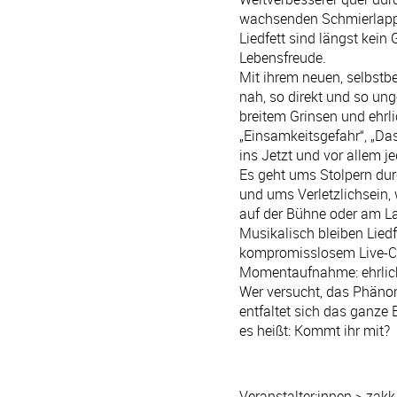
wachsenden Schmierla
Liedfett sind längst kein
Lebensfreude.
Mit ihrem neuen, selbstbet
nah, so direkt und so un
breitem Grinsen und ehrli
„Einsamkeitsgefahr“, „Das
ins Jetzt und vor allem jed
Es geht ums Stolpern dur
und ums Verletzlichsein,
auf der Bühne oder am Lag
Musikalisch bleiben Lied
kompromisslosem Live-Cha
Momentaufnahme: ehrlich
Wer versucht, das Phänome
entfaltet sich das ganze
es heißt: Kommt ihr mit?
Veranstalter:innen > zakk