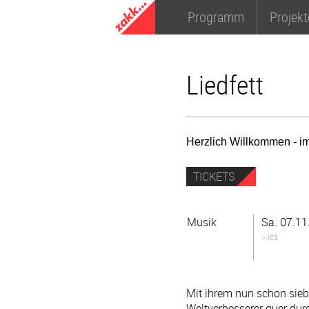
Programm
Projekt
Liedfett
Herzlich Willkommen - i
TICKETS
Musik
Sa. 07.11
>.ics
Mit ihrem nun schon sieb
Weltverbesserer quer dur