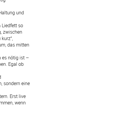
 Haltung und
 Liedfett so
g, zwischen
 kurz“,
bum, das mitten
es nötig ist –
ben. Egal ob
d
m, sondern eine
rn. Erst live
stimmen, wenn