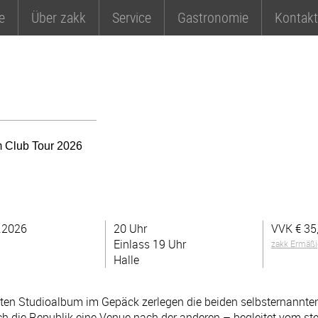
e
Über zakk
Service
Gastronomie
Kontakt
m Club Tour 2026
.2026
20 Uhr
VVK €
35
Einlass 19 Uhr
zakk Ermäß
Halle
ten Studioalbum im Gepäck zerlegen die beiden selbsternannte
ch die Republik eine Venue nach der anderen – begleitet vom ste