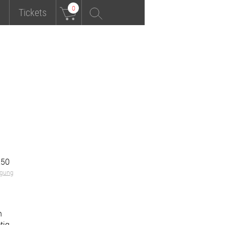
0
Tickets
,50
igung
n
tig