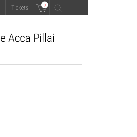
0
Tickets
e Acca Pillai