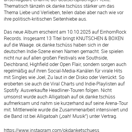
Thematisch tänzeln ok.danke.tschüss stärker um das
Thema Liebe und Verlieben, teilen dabei aber nach wie vor
ihre politisch-kritischen Seitenhiebe aus.
Das neue Album erscheint am 10.10.2025 auf EinhornRock
Records. Insgesamt 13 Titel bringt KNUTSCHEN & BOXEN
auf die Waage. ok.danke.tschüss haben sich in der
deutschen Indie-Szene einen Namen gemacht. Sie spielen
nicht nur auf allen großen Festivals wie Southside,
Deichbrand, Highfield oder Open Flair, sondern sorgen auch
regelmäßig auf ihren Social-Media-Kanälen für virale Hits
mit Singles wie Joel, Zu laut in der Disko oder Verrückt. So
eroberten sie auch die Viral Charts und Indie-Playlisten auf
Spotify. Ausverkaufte Headliner-Touren folgen. Nicht
umsonst wurde auch Alligatoah auf ok.danke.tschüss
aufmerksam und nahm sie kurzerhand auf seine Arena-Tour
mit. Mittlerweile wurde die Zusammenarbeit intensiviert und
die Band ist bei Alligatoah („oah! Musik“) unter Vertrag.
https://www.instagram.com/okdanketschuess