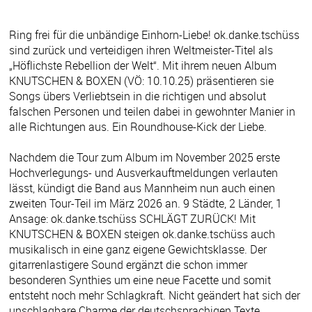
Ring frei für die unbändige Einhorn-Liebe! ok.danke.tschüss
sind zurück und verteidigen ihren Weltmeister-Titel als
„Höflichste Rebellion der Welt“. Mit ihrem neuen Album
KNUTSCHEN & BOXEN (VÖ: 10.10.25) präsentieren sie
Songs übers Verliebtsein in die richtigen und absolut
falschen Personen und teilen dabei in gewohnter Manier in
alle Richtungen aus. Ein Roundhouse-Kick der Liebe.
Nachdem die Tour zum Album im November 2025 erste
Hochverlegungs- und Ausverkauftmeldungen verlauten
lässt, kündigt die Band aus Mannheim nun auch einen
zweiten Tour-Teil im März 2026 an. 9 Städte, 2 Länder, 1
Ansage: ok.danke.tschüss SCHLÄGT ZURÜCK! Mit
KNUTSCHEN & BOXEN steigen ok.danke.tschüss auch
musikalisch in eine ganz eigene Gewichtsklasse. Der
gitarrenlastigere Sound ergänzt die schon immer
besonderen Synthies um eine neue Facette und somit
entsteht noch mehr Schlagkraft. Nicht geändert hat sich der
unschlagbare Charme der deutschsprachigen Texte.