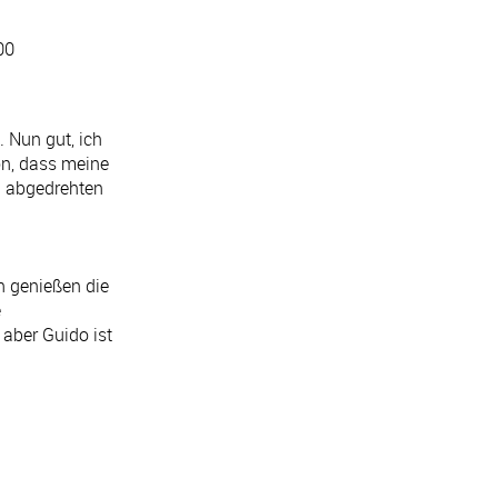
00
 Nun gut, ich
on, dass meine
h abgedrehten
n genießen die
e
 aber Guido ist