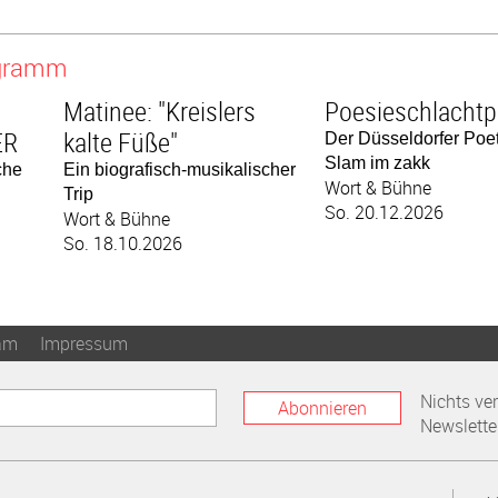
ogramm
Matinee: "Kreislers
ER
kalte Füße"
Der Düsseldorfer Poet
Slam im zakk
che
Ein biografisch-musikalischer
Wort & Bühne
Trip
So. 20.12.2026
Wort & Bühne
So. 18.10.2026
am
Impressum
Nichts ve
Abonnieren
Newslette