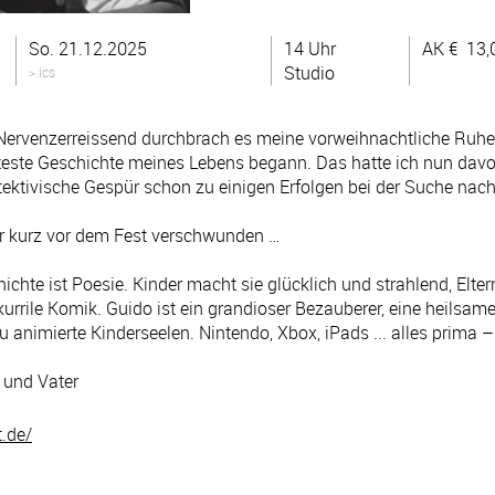
So. 21.12.2025
14 Uhr
AK €
13,
Studio
>.ics
. Nervenzerreissend durchbrach es meine vorweihnachtliche Ruhe.
teste Geschichte meines Lebens begann. Das hatte ich nun dav
tektivische Gespür schon zu einigen Erfolgen bei der Suche nac
 kurz vor dem Fest verschwunden …
hte ist Poesie. Kinder macht sie glücklich und strahlend, Elter
urrile Komik. Guido ist ein grandioser Bezauberer, eine heilsam
 animierte Kinderseelen. Nintendo, Xbox, iPads ... alles prima –
 und Vater
.de/