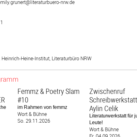
emily.grunert@literaturbuero-nrw.de
 1
, Heinrich-Heine-Institut, Literaturbüro NRW
ogramm
Femmz & Poetry Slam
Zwischenruf
ER
#10
Schreibwerkstatt
Aylin Celik
che
im Rahmen von femmz
Wort & Bühne
Literaturwerkstatt für 
So. 29.11.2026
Leute!
Wort & Bühne
Fr. 04.09.2026