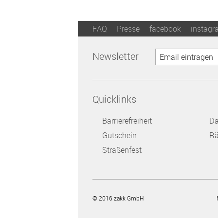
FAQ
Presse
facebook
instagr
Newsletter
Quicklinks
Barrierefreiheit
Da
Gutschein
Rä
Straßenfest
orf
© 2016 zakk GmbH