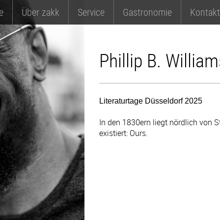
e
Über zakk
Service
Gastronomie
Kontakt
Phillip B. Willia
Literaturtage Düsseldorf 2025
In den 1830ern liegt nördlich von St
existiert: Ours.