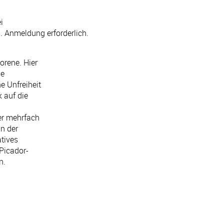
ei
. Anmeldung erforderlich.
orene. Hier
ie
e Unfreiheit
k auf die
 er mehrfach
n der
atives
Picador-
n.