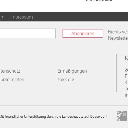
am
Impressum
Nichts ve
Abonnieren
Newslette
K
z
tenschutz
Ermäßigungen
F
ume mieten
zakk e.V.
4
T
i
Mit freundlicher Unterstützung durch die Landeshauptstadt Düsseldorf