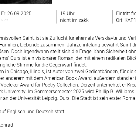
Fr. 26.09.2025
19 Uhr
Eintritt fr
nicht im zakk
Ort: KAP1
>.ics
isvollen Saint, ist sie Zuflucht für ehemals Versklavte und Verl
Familien, Liebende zusammen. Jahrzehntelang bewahrt Saint d
en. Doch irgendwann stellt sich die Frage: Kann Sicherheit ohn
liams’ Ours ist ein visionärer Roman, der mit einem radikalen Blic
ingliche Stimme für die Gegenwart findet.
en in Chicago, Illinois, ist Autor von zwei Gedichtbänden, für die
ter anderem mit dem American Book Award, außerdem stand er i
elcker Award for Poetry Collection. Derzeit unterrichtet er Kre
k University. Im Sommersemester 2025 wird Phillip B. Williams 
r an der Universität Leipzig. Ours. Die Stadt ist sein erster Roma
auf Englisch und Deutsch statt.
Konrad