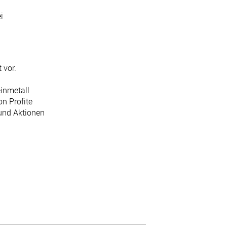
ei
 vor.
inmetall
n Profite
 und Aktionen