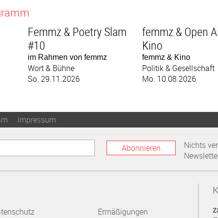
ogramm
Femmz & Poetry Slam
femmz & Open Ai
#10
Kino
im Rahmen von femmz
femmz & Kino
Wort & Bühne
Politik & Gesellschaft
So. 29.11.2026
Mo. 10.08.2026
am
Impressum
Nichts ve
Abonnieren
Newslette
K
z
tenschutz
Ermäßigungen