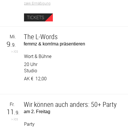
zakk Ermäßigung
TICKETS
The L-Words
Mi.
9.
femmz & kom!ma präsentieren
9.
>.ics
Wort & Bühne
20 Uhr
Studio
AK €
12,00
Wir können auch anders: 50+ Party
Fr.
11.
am 2. Freitag
9.
>.ics
Party