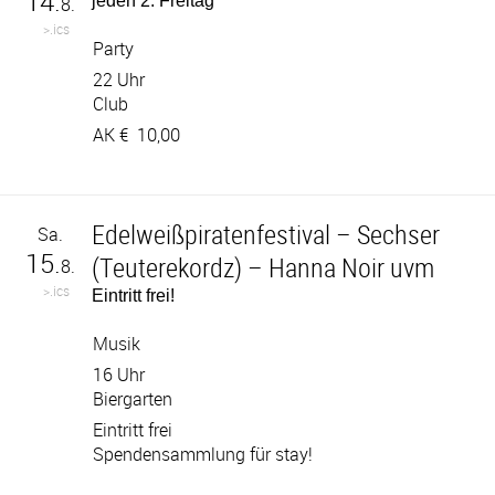
14.
jeden 2. Freitag
8.
>.ics
Party
22 Uhr
Club
AK €
10,00
Edelweißpiratenfestival – Sechser
Sa.
15.
(Teuterekordz) – Hanna Noir uvm
8.
>.ics
Eintritt frei!
Musik
16 Uhr
Biergarten
Eintritt frei
Spendensammlung für stay!