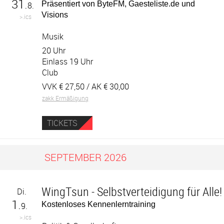
31.
Präsentiert von ByteFM, Gaesteliste.de und
8.
Visions
>.ics
Musik
20 Uhr
Einlass 19 Uhr
Club
VVK €
27,50
/ AK €
30,00
zakk Ermäßigung
TICKETS
SEPTEMBER 2026
WingTsun - Selbstverteidigung für Alle!
Di.
1.
Kostenloses Kennenlerntraining
9.
>.ics