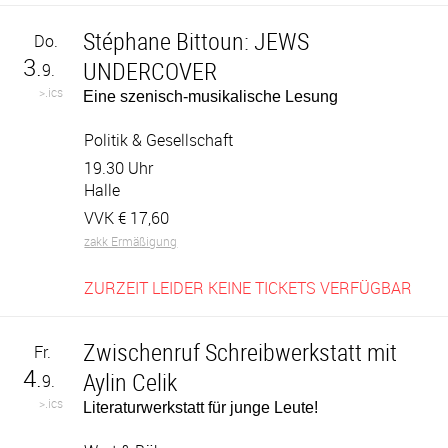
Stéphane Bittoun: JEWS
Do.
3.
UNDERCOVER
9.
>.ics
Eine szenisch-musikalische Lesung
Politik & Gesellschaft
19.30 Uhr
Halle
VVK €
17,60
zakk Ermäßigung
ZURZEIT LEIDER KEINE TICKETS VERFÜGBAR
Zwischenruf Schreibwerkstatt mit
Fr.
4.
Aylin Celik
9.
>.ics
Literaturwerkstatt für junge Leute!