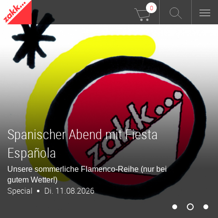
0
esta
The kids are far right? D
Neonazis der Gen Z
(nur bei
Edelweißpiratenfestival 2026
Politik & Gesellschaft
Mi. 12.08.20